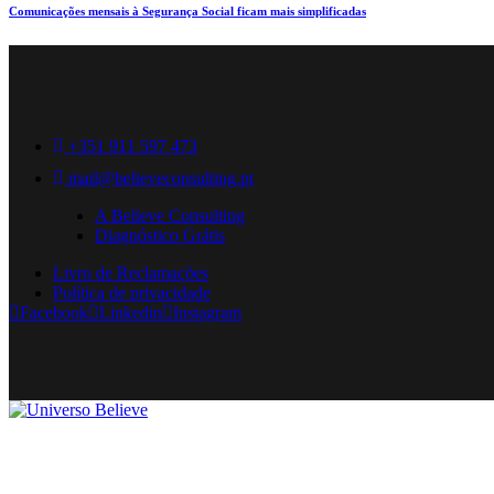
Comunicações mensais à Segurança Social ficam mais simplificadas
+351 911 597 473
mail@believeconsulting.pt
A Believe Consulting
Diagnóstico Grátis
Livro de Reclamações
Política de privacidade
Facebook
Linkedin
Instagram