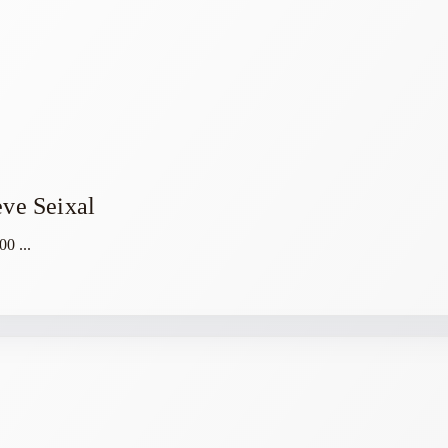
eve Seixal
:00
...