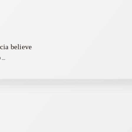
cia believe
0
...