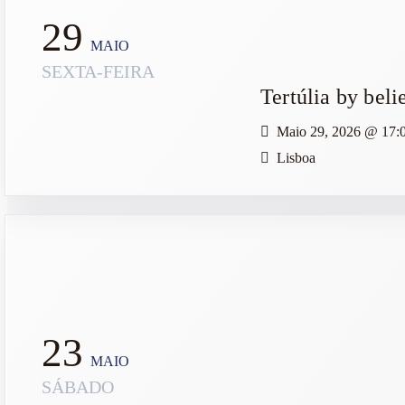
29
MAIO
SEXTA-FEIRA
Tertúlia by beli
Maio 29, 2026
@
17:
Lisboa
23
MAIO
SÁBADO