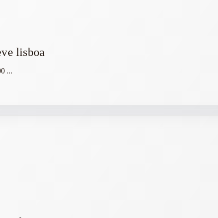
eve lisboa
00
...