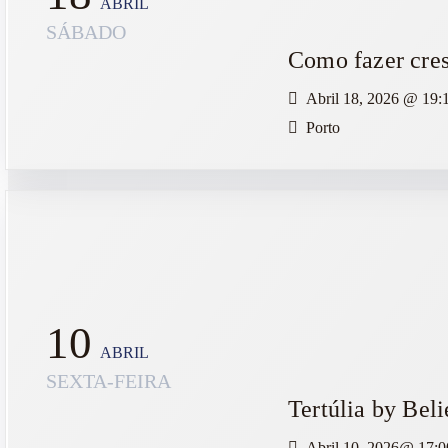
ABRIL
SÁBADO
Como fazer cres
Abril 18, 2026
@
19:
Porto
10
ABRIL
SEXTA-FEIRA
Tertúlia by Bel
Abril 10, 2026@
17:0