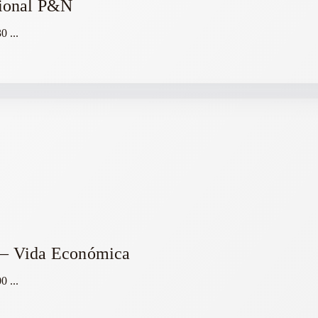
ional P&N
30
...
o – Vida Económica
00
...