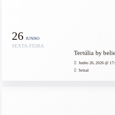
26
JUNHO
SEXTA-FEIRA
Tertúlia by beli
Junho 26, 2026
@
17
Seixal