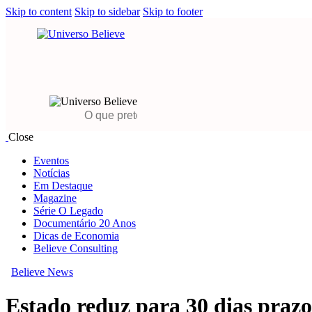
Skip to content
Skip to sidebar
Skip to footer
Close
Eventos
Notícias
Em Destaque
Magazine
Série O Legado
Documentário 20 Anos
Dicas de Economia
Believe Consulting
Believe News
Estado reduz para 30 dias praz