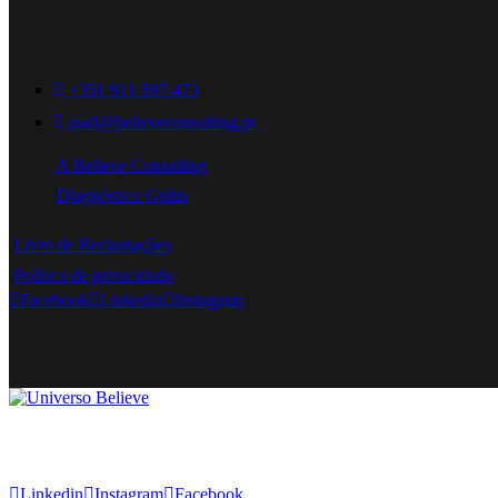
+351 911 597 473
mail@believeconsulting.pt
A Believe Consulting
Diagnóstico Grátis
Livro de Reclamações
Política de privacidade
Facebook
Linkedin
Instagram
Linkedin
Instagram
Facebook