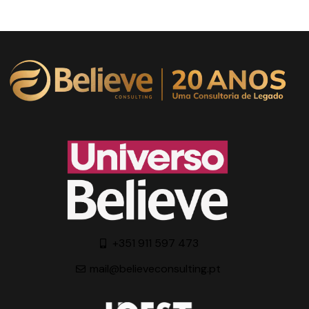
+351 911 597 473
mail@believeconsulting.pt