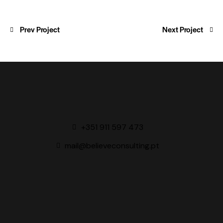
Prev Project
Next Project
+351 911 597 473
mail@believeconsulting.pt