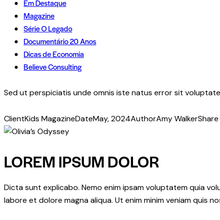
Em Destaque
Magazine
Série O Legado
Documentário 20 Anos
Dicas de Economia
Believe Consulting
Sed ut perspiciatis unde omnis iste natus error sit volupt
Client
Kids Magazine
Date
May, 2024
Author
Amy Walker
Share
Twitter
Facebook
Share-
Copy
email
URL
LOREM IPSUM DOLOR
to
clipboard
Dicta sunt explicabo. Nemo enim ipsam voluptatem quia volupt
labore et dolore magna aliqua. Ut enim minim veniam quis n