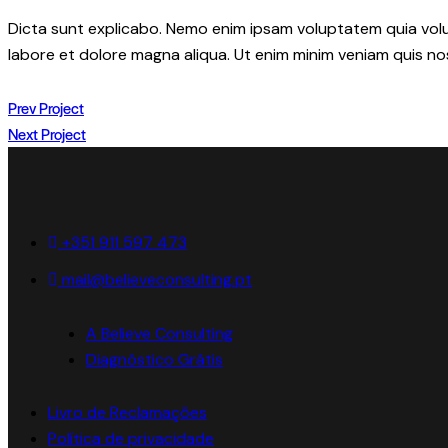
Dicta sunt explicabo. Nemo enim ipsam voluptatem quia volupt
labore et dolore magna aliqua. Ut enim minim veniam quis n
NAVEGAÇÃO
Prev Project
Next Project
DE
ARTIGOS
+351 911 597 473
mail@believeconsulting.pt
A Believe Consulting
Diagnóstico Grátis
Livro de Reclamações
Política de privacidade