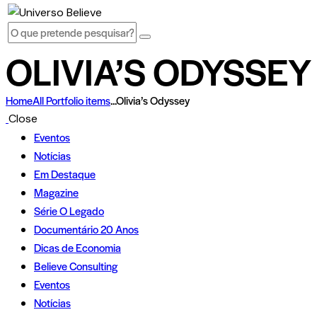
OLIVIA’S ODYSSEY
Home
All Portfolio items
...
Olivia’s Odyssey
Close
Eventos
Notícias
Em Destaque
Magazine
Série O Legado
Documentário 20 Anos
Dicas de Economia
Believe Consulting
Eventos
Notícias