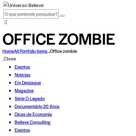
OFFICE ZOMBIE
Home
All Portfolio items
...
Office zombie
Close
Eventos
Notícias
Em Destaque
Magazine
Série O Legado
Documentário 20 Anos
Dicas de Economia
Believe Consulting
Eventos