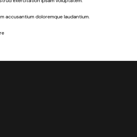
ostrud exercitation ipsam voluptatem.
atem accusantium doloremque laudantium.
re