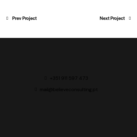
Prev Project
Next Project
+351 911 597 473
mail@believeconsulting.pt