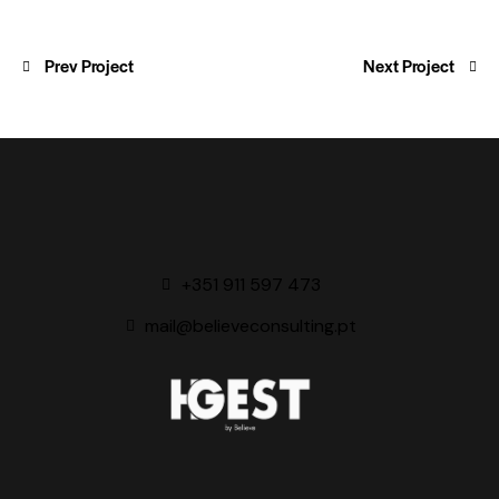
Prev Project
Next Project
+351 911 597 473
mail@believeconsulting.pt