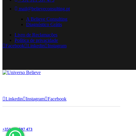
mail@believeconsulting.pt
A Believe Consulting
Diagnóstico Grátis
Livro de Reclamações
Política de privacidade
Facebook
Linkedin
Instagram
Linkedin
Instagram
Facebook
+351 911 597 473